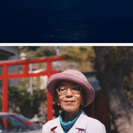
みちひき　〜肖像三浦〜