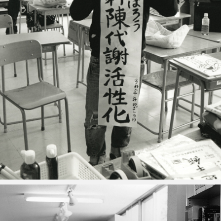
森に吹く風
2009