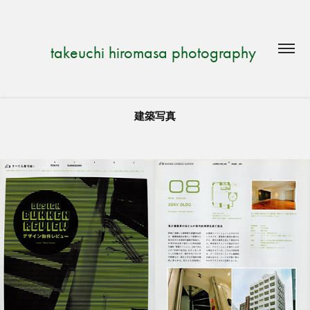
takeuchi hiromasa photography 
建築写真